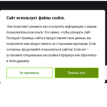
Сайт использует файлы cookie.
Они позволяют узнавать вас и получать информацию о вашем
пользовательском опыте. Это нужно, чтобы улучшать сайт.
Посещая страницы сайта и предоставляя свои данные, вы
Телефон
позволяете нам предоставлять их сторонним партнерам. Если
+7 978 935-16-16
согласны, продолжайте пользоваться сайтом. Если нет –
установите специальные настройки в браузере или обратитесь
Адрес
в техподдержку.
Крым г. Симферополь ул. Элеваторная 4,
стр. 5
посмотреть на карте
Не принимать
Принять все
Email
info@ra-dnk.ru
Работаем