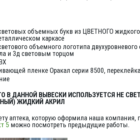
 световых объемных букв из ЦВЕТНОГО жидког
еталлическом каркасе
светового объемного логотипа двухуровневого
ла и 3д световым торцом
ВХ
ивающей пленке Оракал серии 8500, переклейк
ние
ТО В ДАННОЙ ВЫВЕСКИ ИСПОЛЬЗУЕТСЯ НЕ СВ
ЕНЫЙ) ЖИДКИЙ АКРИЛ
чету аптека, которую оформила наша компания,
т 5
можно посмотреть предыдущие работы.