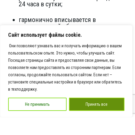
24 часа в сутки;
гармонично вписывается в
архитектурный облик здания.
Сайт использует файлы cookie.
Этот проект ещё раз подтвердил нашу
Они позволяют узнавать вас и получать информацию о вашем
компетенцию в сфере наружной
пользовательском опыте. Это нужно, чтобы улучшать сайт.
рекламы: мы берём на себя все задачи —
Посещая страницы сайта и предоставляя свои данные, вы
от идеи до реализации, гарантируя
высокое качество на каждом этапе.
позволяете нам предоставлять их сторонним партнерам. Если
согласны, продолжайте пользоваться сайтом. Если нет –
установите специальные настройки в браузере или обратитесь
Благодарим руководство гостиницы
«Спортивная» за доверие! Готовы к
в техподдержку.
новым проектам и сложным задачам.
Не принимать
Принять все
Рекламная группа «ДНК»: создаём
визуальные решения, которые работают
на ваш успех.