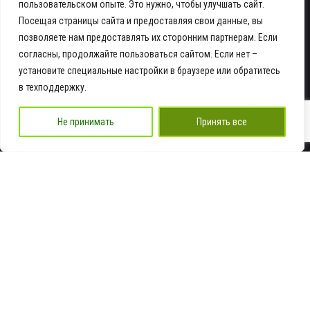
пользовательском опыте. Это нужно, чтобы улучшать сайт.
+7 978 935-16-16
Посещая страницы сайта и предоставляя свои данные, вы
позволяете нам предоставлять их сторонним партнерам. Если
Адрес
согласны, продолжайте пользоваться сайтом. Если нет –
установите специальные настройки в браузере или обратитесь
Крым г. Симферополь ул. Элеваторная 4,
стр. 5
в техподдержку.
посмотреть на карте
Не принимать
Принять все
Email
info@ra-dnk.ru
Работаем
Пн-Пт: 9:00 - 18:00
© 2024, Рекламная группа ДНК |
Пользовательское соглашение
|
Политика
обработки персональных данных