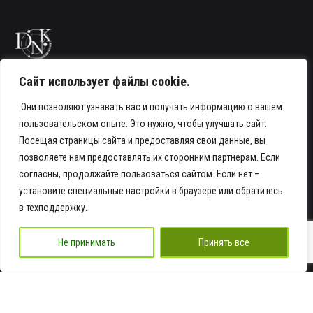
Сайт использует файлы cookie.
Телефон
Они позволяют узнавать вас и получать информацию о вашем
пользовательском опыте. Это нужно, чтобы улучшать сайт.
+7 978 935-16-16
Посещая страницы сайта и предоставляя свои данные, вы
Адрес
позволяете нам предоставлять их сторонним партнерам. Если
согласны, продолжайте пользоваться сайтом. Если нет –
Крым г. Симферополь ул. Элеваторная 4,
установите специальные настройки в браузере или обратитесь
стр. 5
посмотреть на карте
в техподдержку.
Email
Не принимать
Принять все
info@ra-dnk.ru
Работаем