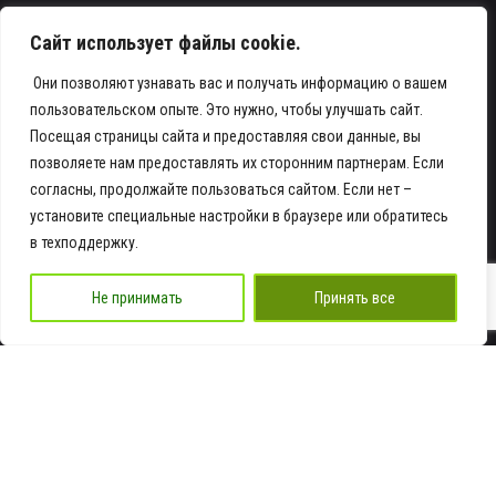
Сайт использует файлы cookie.
Они позволяют узнавать вас и получать информацию о вашем
пользовательском опыте. Это нужно, чтобы улучшать сайт.
Посещая страницы сайта и предоставляя свои данные, вы
Телефон
позволяете нам предоставлять их сторонним партнерам. Если
согласны, продолжайте пользоваться сайтом. Если нет –
+7 978 935-16-16
установите специальные настройки в браузере или обратитесь
Адрес
в техподдержку.
Крым г. Симферополь ул. Элеваторная 4,
Не принимать
Принять все
стр. 5
посмотреть на карте
Email
info@ra-dnk.ru
Работаем