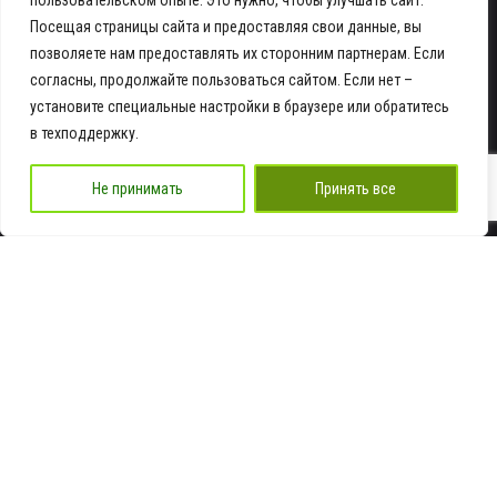
пользовательском опыте. Это нужно, чтобы улучшать сайт.
+7 978 935-16-16
Посещая страницы сайта и предоставляя свои данные, вы
позволяете нам предоставлять их сторонним партнерам. Если
Адрес
согласны, продолжайте пользоваться сайтом. Если нет –
установите специальные настройки в браузере или обратитесь
Крым г. Симферополь ул. Элеваторная 4,
стр. 5
в техподдержку.
посмотреть на карте
Не принимать
Принять все
Email
info@ra-dnk.ru
Работаем
Пн-Пт: 9:00 - 18:00
© 2024, Рекламная группа ДНК |
Пользовательское соглашение
|
Политика
обработки персональных данных