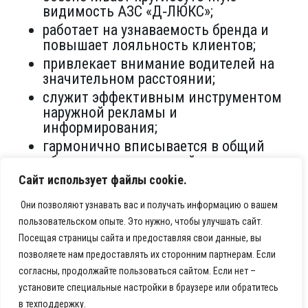
видимость АЗС «Д‑ЛЮКС»;
работает на узнаваемость бренда и
повышает лояльность клиентов;
привлекает внимание водителей на
значительном расстоянии;
служит эффективным инструментом
наружной рекламы и
информирования;
гармонично вписывается в общий
облик автозаправочной станции;
подчёркивает современность и
Сайт использует файлы cookie.
технологичность АЗС;
Они позволяют узнавать вас и получать информацию о вашем
точно отражает фирменный стиль и
пользовательском опыте. Это нужно, чтобы улучшать сайт.
ценности бренда благодаря
Посещая страницы сайта и предоставляя свои данные, вы
индивидуальному дизайн‑проекту.
позволяете нам предоставлять их сторонним партнерам. Если
согласны, продолжайте пользоваться сайтом. Если нет –
Этот проект демонстрирует нашу
установите специальные настройки в браузере или обратитесь
способность реализовывать сложные
в техподдержку.